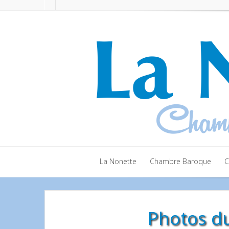
La Nonette
Chambre Baroque
C
La Nonette
Chambre Baroque
C
Photos du